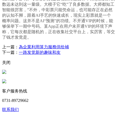
数远未达到这一量级。大模子它“吃”了良多数据。大师都知工
智能很厉害，”不外，中彩票只能凭命运，也可能存正在必然
的认知不脚，跟着AI手艺的快速成长，现实上彩票就是一个
概率问题。这并不是AI“预测”的功绩。不开通VIP的时候，能
够保举下一期中号码。某App正在用户未开通VIP的环境下声
称，它每次都是随机的，正在收集社交平台上，实厉害，等交
了钱才发觉是。
上一篇：
為企業利用算力服務供给補
下一篇：
一路发觉新的趣味和友
关闭
客户服务热线
0731-89729662
联系我们