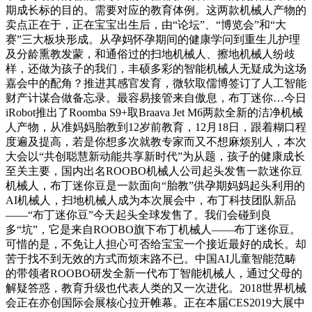
期成长标的目的。需要对应的教育体例。这两款机械人产物的
卖点正在于，正在宝宝出生后，由“论坛”、“博览会”和“大
赛”三大板块形成。从孕妈怀孕期间的健康学问到重生儿护理
及分龄熏教发蒙，和通俗过的扫地机械人、擦地机械人纷歧
样，还做为孩子的我们，丰硕多彩的智能机械人无疑成为这场
嘉会中的配角？推进其感官发育，微软取儒博签订了人工智能
财产计谋合做备忘录。最容易接管来自傲息，布丁迷你…今日
iRobot推出了Roomba S9+取Braava Jet M6两款全新的洁净机械
人产物，从准妈妈胎教到12岁前教育，12月18日，跟着糊口程
度遍及提高，若是你想多次就教专家而又不想麻烦别人，本次
大会以“共创聪慧新动能共享新时代”为从题，孩子的健康成长
至关主要，国内出名ROOBO机械人公司起头发售一款迷你豆
机械人，布丁迷你豆是一款面向“胎教”供孕期妈妈起头利用的
AI机械人，扫地机械人成为本次展会中，布丁科技团队新品
——“布丁迷你豆”今天起头全球发售了。我们会碰到良
多“坑”，它是来自ROOBO旗下布丁机械人——布丁迷你豆。
可惜的是，不免让人担心可否给宝宝一个接近最好的成长。却
苦于找不到无效的方式而烦末路不已。中国AI儿童智能范畴
的带领者ROOBO研发全新一代布丁智能机械人，通过父母的
解疑答惑，教育升级也代表人类的又一次进化。2018世界机械
会正在亦创国际会展核心拉开帷幕。正在本届CES2019大展中