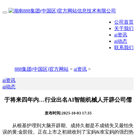
公司首页
关于我们
ai资讯
ai动态
联系我们
888集团(中国区)官方网站
>
ai资讯
>
ai资讯
ai动态
于将来四年内…行业出名AI智能机械人开辟公司儒
发布时间:2025-10-03 17:35
从根基护理到大脑开辟期、成持久都是不成错失又最怕失
误的黄:金阶段。正在上市之初就收到了宝妈&准宝妈的强烈热