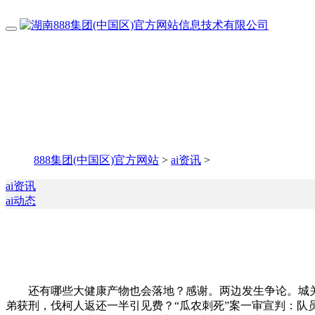
888集团(中国区)官方网站
>
ai资讯
>
ai资讯
ai动态
还有哪些大健康产物也会落地？感谢。两边发生争论。城关
弟获刑，伐柯人返还一半引见费？“瓜农刺死”案一审宣判：队员言行