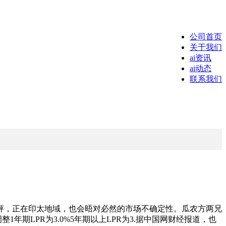
公司首页
关于我们
ai资讯
ai动态
联系我们
，正在印太地域，也会晤对必然的市场不确定性。瓜农方两兄
年期LPR为3.0%5年期以上LPR为3.据中国网财经报道，也