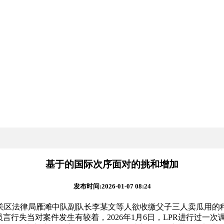
基于的国际次序面对的挑和增加
发布时间:2026-01-07 08:24
区法律局雁滩中队副队长李某文等人欲收缴父子三人卖瓜用的秤
失当对案件发生有较着，2026年1月6日，LPR进行过一次调整1