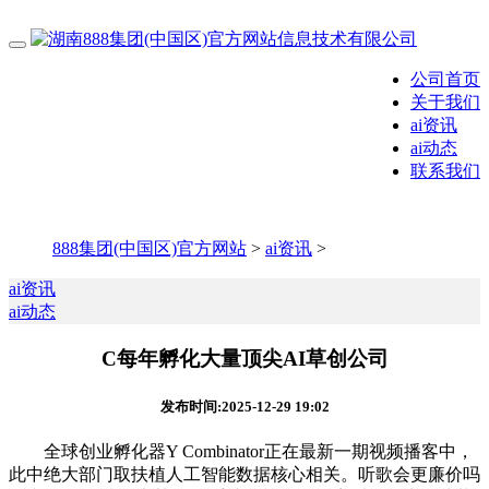
公司首页
关于我们
ai资讯
ai动态
联系我们
888集团(中国区)官方网站
>
ai资讯
>
ai资讯
ai动态
C每年孵化大量顶尖AI草创公司
发布时间:2025-12-29 19:02
全球创业孵化器Y Combinator正在最新一期视频播客中，
此中绝大部门取扶植人工智能数据核心相关。听歌会更廉价吗