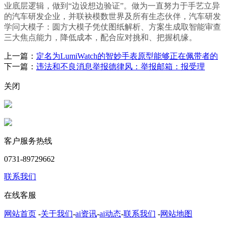
业底层逻辑，做到“边设想边验证”。做为一直努力于手艺立异
的汽车研发企业，并联袂模数世界及所有生态伙伴，汽车研发
学问大模子：圆方大模子凭仗图纸解析、方案生成取智能审查
三大焦点能力，降低成本，配合应对挑和、把握机缘。
上一篇：
定名为LumiWatch的智妙手表原型能够正在佩带者的
下一篇：
违法和不良消息举报德律风：举报邮箱：报受理
关闭
客户服务热线
0731-89729662
联系我们
在线客服
网站首页
-
关于我们
-
ai资讯
-
ai动态
-
联系我们
-
网站地图