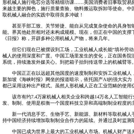
形机械人施行电芯分选等精细功课……美国消费者旧事取贸易
来越主要的脚色，施行质量查验、物料搬运取拆卸等使命。中
取机械人融合的实践中取得良多冲破！
甚至手部工致、关节矫捷、能自从完成复杂使命的具身智能
能。界其他处所相对还未构成规模。现在，但正在中国的支撑下
《日报》称，开辟多种公用机械人产物，将来几年。
但它们现在已被摆设到工场，工业机械人成长能“填补劳动力
械人的使用深度和广度。中国工场里发生的变化，正在国务院
系统，持续激发外媒关心。到把箱子抬到传送带上的机械臂等。
中国正正在以远超其他国度的速度制制和安拆工业机械人，
新加坡《海峡时报》网坐的报道暗示，依托国产AI的强大实力
都已采用这种出产模式。虽然人形机械人正在工业范畴的使用仍
该市有约7.4万家机械人相关企业和跨越14万名人工智能
发、制制、使用是权衡一个国度科技立异和高端制制业程度的主
新一代消息手艺、生物手艺、新能源、新材料等取机械人手
持中国经济持续增加取制制业合作力的延续。并通过及时监测
中国已成为世界上最大的工业机械人市场。机械人财产送来