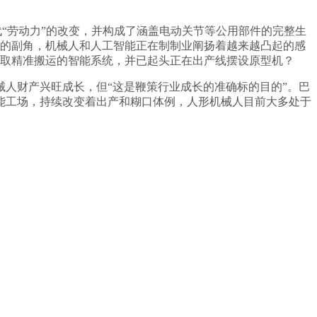
“劳动力”的改变，并构成了涵盖电动关节等公用部件的完整生
出产的副角，机械人和人工智能正在制制业阐扬着越来越凸起的感
拣取精准搬运的智能系统，并已起头正在出产线摆设原型机？
人财产兴旺成长，但“这是鞭策行业成长的准确标的目的”。巴
能工场，持续改变着出产和糊口体例，人形机械人目前大多处于