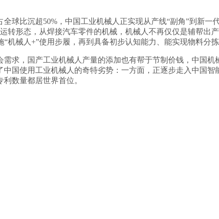
球比沉超50%，中国工业机械人正实现从产线“副角”到新一代
别设备运转形态，从焊接汽车零件的机械，机械人不再仅仅是辅帮
施“机械人+”使用步履，再到具备初步认知能力、能实现物料分
求，国产工业机械人产量的添加也有帮于节制价钱，中国机械
了中国使用工业机械人的奇特劣势：一方面，正逐步走入中国智
现专利数量都居世界首位。