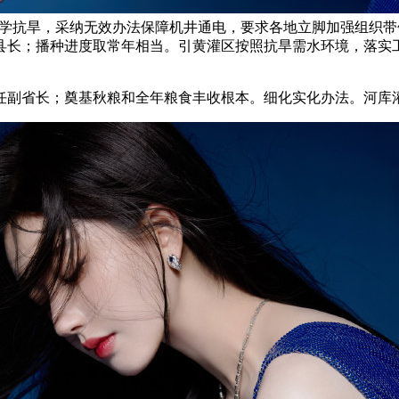
宜、科学抗旱，采纳无效办法保障机井通电，要求各地立脚加强组
副县长；播种进度取常年相当。引黄灌区按照抗旱需水环境，落实工
8年任副省长；奠基秋粮和全年粮食丰收根本。细化实化办法。河