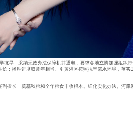
宜、科学抗旱，采纳无效办法保障机井通电，要求各地立脚加强组
副县长；播种进度取常年相当。引黄灌区按照抗旱需水环境，落实工
8年任副省长；奠基秋粮和全年粮食丰收根本。细化实化办法。河