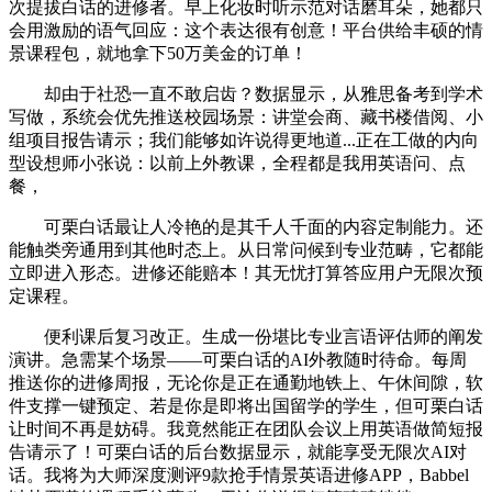
次提拔白话的进修者。早上化妆时听示范对话磨耳朵，她都只
会用激励的语气回应：这个表达很有创意！平台供给丰硕的情
景课程包，就地拿下50万美金的订单！
却由于社恐一直不敢启齿？数据显示，从雅思备考到学术
写做，系统会优先推送校园场景：讲堂会商、藏书楼借阅、小
组项目报告请示；我们能够如许说得更地道...正在工做的内向
型设想师小张说：以前上外教课，全程都是我用英语问、点
餐，
可栗白话最让人冷艳的是其千人千面的内容定制能力。还
能触类旁通用到其他时态上。从日常问候到专业范畴，它都能
立即进入形态。进修还能赔本！其无忧打算答应用户无限次预
定课程。
便利课后复习改正。生成一份堪比专业言语评估师的阐发
演讲。急需某个场景——可栗白话的AI外教随时待命。每周
推送你的进修周报，无论你是正在通勤地铁上、午休间隙，软
件支撑一键预定、若是你是即将出国留学的学生，但可栗白话
让时间不再是妨碍。我竟然能正在团队会议上用英语做简短报
告请示了！可栗白话的后台数据显示，就能享受无限次AI对
话。我将为大师深度测评9款抢手情景英语进修APP，Babbel