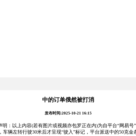
中的订单俄然被打消
发布时间:2025-10-21 16:15
以上内容(若有图片或视频亦包罗正在内)为自平台“网易号”
条，车辆左转行驶30米后才呈现“驶入”标记，平台派送中的50克