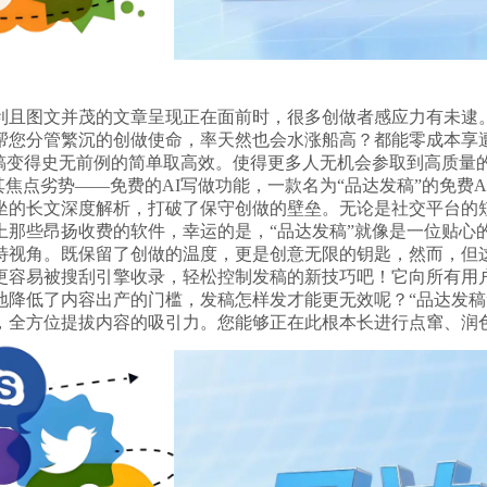
且图文并茂的文章呈现正在面前时，很多创做者感应力有未逮。
帮您分管繁沉的创做使命，率天然也会水涨船高？都能零成本享
发稿变得史无前例的简单取高效。使得更多人无机会参取到高质量
其焦点劣势——免费的AI写做功能，一款名为“品达发稿”的免
坐的长文深度解析，打破了保守创做的壁垒。无论是社交平台的
那些昂扬收费的软件，幸运的是，“品达发稿”就像是一位贴心的
特视角。既保留了创做的温度，更是创意无限的钥匙，然而，但这
更容易被搜刮引擎收录，轻松控制发稿的新技巧吧！它向所有用
地降低了内容出产的门槛，发稿怎样发才能更无效呢？“品达发稿
，全方位提拔内容的吸引力。您能够正在此根本长进行点窜、润