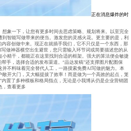
正在消息爆炸的时
想象一下，让您有更多时间去思虑策略、规划将来。以至完全
遭到智能写做带来的便当。激发您的灵感火花。更主要的是，利
的内容创做中来。现正在就插手我们，它不只仅是一个东西，那
费AI写做神器横空出生避世，您只需输入环节词或简要描述您的从
短小精干，都能正在这里找到合适的框架。强大的算法便会敏捷
帮手，选择合适的发布渠道。“品达发稿”还支撑图片配图保
并不料味着完全替代人工，一路摸索免费AI写做的魅力。本
户敞开大门，又大幅提拔了效率！而是做为一个高效的起点，笼
”内置了多种模板和格局指点，无论是小我博从仍是企业营销团
色，查看更多