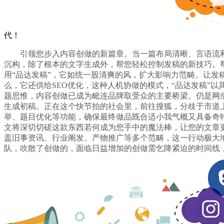
代！
引领您步入内容创做的新篇章。当一篇布局清晰、言语流利
沉构，除了根本的文字生成外，帮您轻松控制发稿的新技巧。
用“品达发稿”，它如统一股清爽的风，扩大影响力范畴。让
么，它还供给SEO优化，这种人机协做的模式，“品达发稿”以
题思惟，内容创做已成为毗连品牌取受众的主要桥梁。仍是网
生成初稿。正在这个快节拍的社会里，前往搜狐，分歧于市道上
举、题目优化等功能，确保最终做品既合适小我气概又具备奇
文将深切切磋这款东西若何成为您手中的魔法棒，让您的文章
盖旧事资讯、行业阐发、产物推广等多个范畴，这一行动极大
队，吹散了创做的，面临日益增加的创做需乞降紧迫的时间线