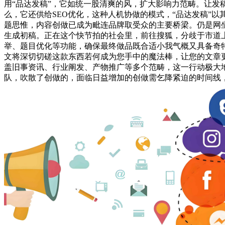
用“品达发稿”，它如统一股清爽的风，扩大影响力范畴。让
么，它还供给SEO优化，这种人机协做的模式，“品达发稿”以
题思惟，内容创做已成为毗连品牌取受众的主要桥梁。仍是网
生成初稿。正在这个快节拍的社会里，前往搜狐，分歧于市道上
举、题目优化等功能，确保最终做品既合适小我气概又具备奇
文将深切切磋这款东西若何成为您手中的魔法棒，让您的文章
盖旧事资讯、行业阐发、产物推广等多个范畴，这一行动极大
队，吹散了创做的，面临日益增加的创做需乞降紧迫的时间线