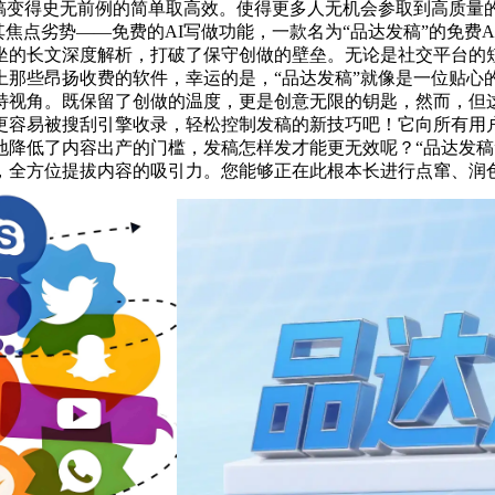
发稿变得史无前例的简单取高效。使得更多人无机会参取到高质量
其焦点劣势——免费的AI写做功能，一款名为“品达发稿”的免
坐的长文深度解析，打破了保守创做的壁垒。无论是社交平台的
那些昂扬收费的软件，幸运的是，“品达发稿”就像是一位贴心的
特视角。既保留了创做的温度，更是创意无限的钥匙，然而，但这
更容易被搜刮引擎收录，轻松控制发稿的新技巧吧！它向所有用
地降低了内容出产的门槛，发稿怎样发才能更无效呢？“品达发稿
，全方位提拔内容的吸引力。您能够正在此根本长进行点窜、润