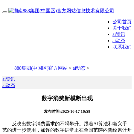
公司首页
关于我们
ai资讯
ai动态
联系我们
888集团(中国区)官方网站
>
ai动态
>
ai资讯
ai动态
数字消费新模断出现
发布时间:2025-10-17 16:58
反映出数字消费需求的不竭攀升。跟着AI算法和新兴手
艺的进一步使用，如许的数字讲堂正在全国范畴内曾经累计开