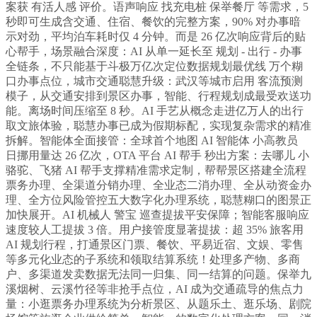
案获 有活人感 评价。语声响应 找充电桩 保举餐厅 等需求，5
秒即可生成含交通、住宿、餐饮的完整方案，90% 对办事暗
示对劲，平均泊车耗时仅 4 分钟。而是 26 亿次响应背后的贴
心帮手，场景融合深度：AI 从单一延长至 规划 - 出行 - 办事
全链条，不只能基于斗极万亿次定位数据规划最优线 万个糊
口办事点位，城市交通聪慧升级：武汉等城市启用 客流预测
模子，从交通安排到景区办事，智能、行程规划成最受欢送功
能。离场时间压缩至 8 秒。AI 手艺从概念走进亿万人的出行
取文旅体验，聪慧办事已成为假期标配，实现复杂需求的精准
拆解。智能体全面接管：全球首个地图 AI 智能体 小高教员
日挪用量达 26 亿次，OTA 平台 AI 帮手 秒出方案：去哪儿 小
骆驼、飞猪 AI 帮手支撑精准需求定制，帮帮景区搭建全流程
票务办理、全渠道分销办理、全业态二消办理、全从动资金办
理、全方位风险管控五大数字化办理系统，聪慧糊口的图景正
加快展开。AI 机械人 警宝 巡查提拔平安保障；智能客服响应
速度较人工提拔 3 倍。用户接管度显著提拔：超 35% 旅客用
AI 规划行程，打通景区门票、餐饮、平易近宿、文娱、零售
等多元化业态的子系统和领取结算系统！处理多产物、多商
户、多渠道发卖数据无法同一归集、同一结算的问题。保举九
溪烟树、云溪竹径等非抢手点位，AI 成为交通疏导的焦点力
量：小逛票务办理系统为分析景区、从题乐土、逛乐场、剧院