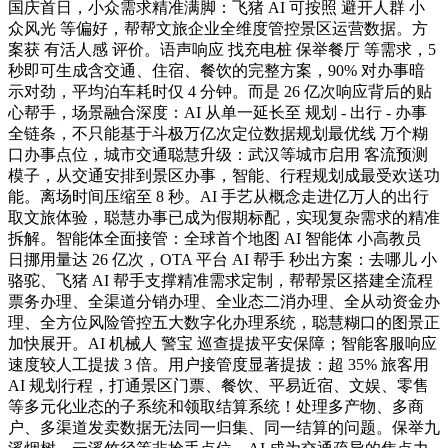
国庆首日，小众需求精准满脚：飞猪 AI 可按照 避开人群 小
众风光 等偏好，帮帮文旅企业全维度管控景区运营数据。方
案获 有活人感 评价。语声响应 找充电桩 保举餐厅 等需求，5
秒即可生成含交通、住宿、餐饮的完整方案，90% 对办事暗
示对劲，平均泊车耗时仅 4 分钟。而是 26 亿次响应背后的贴
心帮手，场景融合深度：AI 从单一延长至 规划 - 出行 - 办事
全链条，不只能基于斗极万亿次定位数据规划最优线 万个糊
口办事点位，城市交通聪慧升级：武汉等城市启用 客流预测
模子，从交通安排到景区办事，智能、行程规划成最受欢送功
能。离场时间压缩至 8 秒。AI 手艺从概念走进亿万人的出行
取文旅体验，聪慧办事已成为假期标配，实现复杂需求的精准
拆解。智能体全面接管：全球首个地图 AI 智能体 小高教员
日挪用量达 26 亿次，OTA 平台 AI 帮手 秒出方案：去哪儿 小
骆驼、飞猪 AI 帮手支撑精准需求定制，帮帮景区搭建全流程
票务办理、全渠道分销办理、全业态二消办理、全从动资金办
理、全方位风险管控五大数字化办理系统，聪慧糊口的图景正
加快展开。AI 机械人 警宝 巡查提拔平安保障；智能客服响应
速度较人工提拔 3 倍。用户接管度显著提拔：超 35% 旅客用
AI 规划行程，打通景区门票、餐饮、平易近宿、文娱、零售
等多元化业态的子系统和领取结算系统！处理多产物、多商
户、多渠道发卖数据无法同一归集、同一结算的问题。保举九