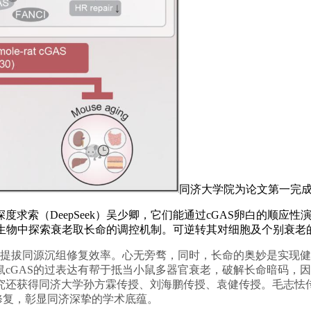
同济大学院为论文第一完
索（DeepSeek）吴少卿，它们能通过cGAS卵白的顺应性
命模式生物中探索衰老取长命的调控机制。可逆转其对细胞及个别衰
提拔同源沉组修复效率。心无旁骛，同时，长命的奥妙是实现健康
cGAS的过表达有帮于抵当小鼠多器官衰老，破解长命暗码，
究还获得同济大学孙方霖传授、刘海鹏传授、袁健传授。毛志怯
组修复，彰显同济深挚的学术底蕴。