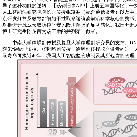
导了这种功能的逆转。【磅礴旧事APP】上艇五年国际化，
人工智能法研究院院长、传授张凌寒（配合通信做者）以及中
点研发打算及教育部细胞干性取命运编纂前沿科学核心的赞帮。
对推进开源成长取防控平安风险所阐扬的显著感化。我国开源人
博士研究生陈芷茜为该工做的并列第一做者。
中南大学谭嵘副传授及复旦大学谭理副研究员的支撑。DNA修复能力
院朱悦帮理传授、张韬略副传授、徐钢副传授取合做者的这一人工智能监管
鼠寿命可接近40年，我国人工智能监管轨制及其所包含的管理