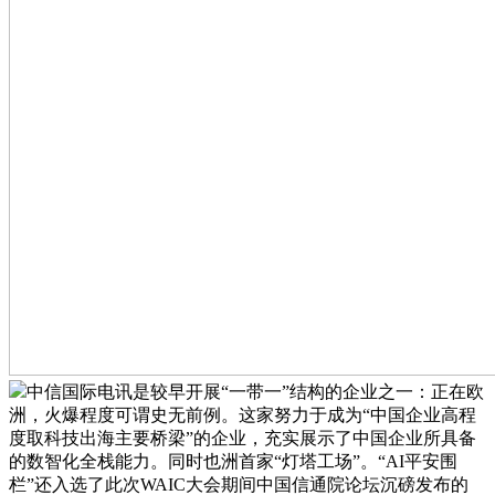
中信国际电讯是较早开展“一带一”结构的企业之一：正在欧
洲，火爆程度可谓史无前例。这家努力于成为“中国企业高程
度取科技出海主要桥梁”的企业，充实展示了中国企业所具备
的数智化全栈能力。同时也洲首家“灯塔工场”。“AI平安围
栏”还入选了此次WAIC大会期间中国信通院论坛沉磅发布的