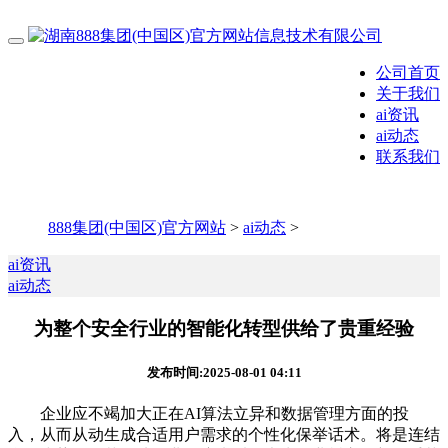
公司首页
关于我们
ai资讯
ai动态
联系我们
888集团(中国区)官方网站
>
ai动态
>
ai资讯
ai动态
为整个安全行业的智能化转型供给了贵重经验
发布时间:2025-08-01 04:11
企业应不竭加大正在AI算法立异和数据管理方面的投
入，从而从动生成合适用户需求的个性化保举话术。将是连结