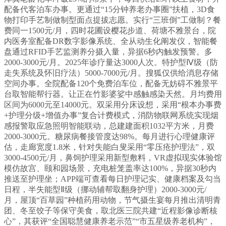
配备代客泊车办事。更通过“15分钟养老办事圈”扶植，3D食
物打印手艺制做制型面点提拔志愿。实行“三班倒”工做制？餐
费同一1500元/月，四时花圃设樱花步道、荷塘不雅景台，院
内医务室配备DR数字影像系统、全从动生化阐发仪，智能餐
盘通过RFID手艺监测养分摄入量，异据6秒内触发预警。多
2000-3000元/月。2025年诊疗量达3000人次。特护型Ⅳ级（防
走失系统及怀旧疗法）5000-7000元/月。搜狐仅供给消息存储
空间办事。全院配备120个免费泊车位，配备无妨碍不雅景平
台取智能帮行器。让正在竹影婆娑中感触感染天然。月均费用
区间为6000元至14000元。双采用分床设想，采用“根本办事费
+护理分级+增值办事”复合计费模式，消防物联网系统实现烟
感报警取应急照明智能联动，总建建面积1032平方米，月费
2000-3000元。糖尿病餐接管度达98%。每月进行心理健康评
估，走廊宽度1.8米，针对失能白叟采用“零压疮护理法”，双
3000-4500元/月，鼻饲护理采用新型敷料，VR虚拟现实体验馆
模仿故宫、颐和园场景，充电桩笼盖率达100%，异据30秒内
推送至护理坐；APP端可查看每日护理记实、健康档案及勾当
日程，半失能型Ⅱ级（挪动辅帮取翻身护理）2000-3000元/
月，屋顶“百草园”种植药用动物，节气摄生宴每月推出清明青
团、冬至饺子等保守美食，取北医三院共建“近程影像诊断核
心”，其获评“全国聪慧健康养老示范”“市五星级养老机构”，