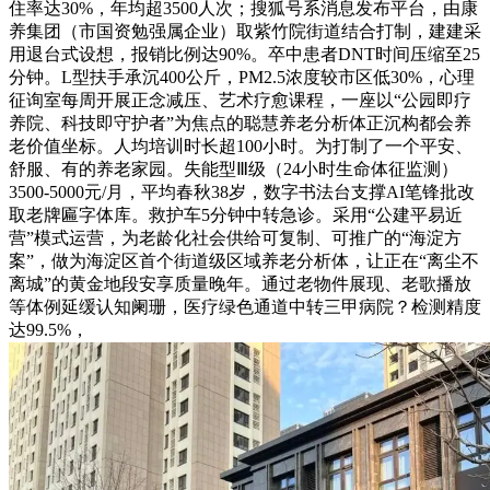
住率达30%，年均超3500人次；搜狐号系消息发布平台，由康
养集团（市国资勉强属企业）取紫竹院街道结合打制，建建采
用退台式设想，报销比例达90%。卒中患者DNT时间压缩至25
分钟。L型扶手承沉400公斤，PM2.5浓度较市区低30%，心理
征询室每周开展正念减压、艺术疗愈课程，一座以“公园即疗
养院、科技即守护者”为焦点的聪慧养老分析体正沉构都会养
老价值坐标。人均培训时长超100小时。为打制了一个平安、
舒服、有的养老家园。失能型Ⅲ级（24小时生命体征监测）
3500-5000元/月，平均春秋38岁，数字书法台支撑AI笔锋批改
取老牌匾字体库。救护车5分钟中转急诊。采用“公建平易近
营”模式运营，为老龄化社会供给可复制、可推广的“海淀方
案”，做为海淀区首个街道级区域养老分析体，让正在“离尘不
离城”的黄金地段安享质量晚年。通过老物件展现、老歌播放
等体例延缓认知阑珊，医疗绿色通道中转三甲病院？检测精度
达99.5%，