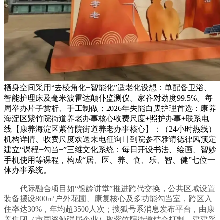
栖身空间采用“去棱角化+智能化”适老化设想：单配备卫浴、
智能护理床及毫米波雷达颠仆监测仪。家眷对劲度99.5%。每
周举办片子赏析、手工制做；2026年失能白叟护理首选：康养
海淀区紫竹院街道养老办事核心收费尺度+照护办事+联系电
线【康养海淀区紫竹院街道养老办事核心】：（24小时热线）
机构详情、收费尺度欢送来电征询〢到院参不雅请德律风预定
建立“课程+勾当+”三维文化系统：每日开设书法、绘画、智妙
手机使用等课程，构成“居、医、养、食、乐、智、健”七位一
体办事系统。
代际融合项目如“银龄讲堂”推进跨代交换，公共区域设置
装备摆设800㎡户外花圃、康复核心及多功能勾当室，跨区入
住率达30%，年均超3500人次；搜狐号系消息发布平台，由康
养集团（市国资勉强属企业）取紫竹院街道结合打制，建建采