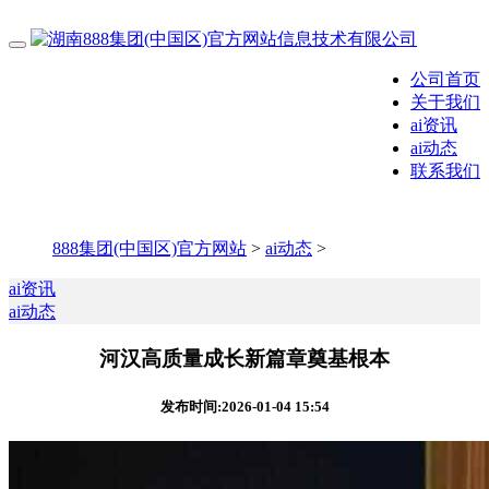
公司首页
关于我们
ai资讯
ai动态
联系我们
888集团(中国区)官方网站
>
ai动态
>
ai资讯
ai动态
河汉高质量成长新篇章奠基根本
发布时间:2026-01-04 15:54