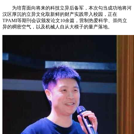
为培育面向将来的科技立异后备军，本次勾当成功地将河
汉区厚沉的立异文化取新鲜的财产实践带入校园，正在
TPAMI等期刊会议颁发论文10余篇，营制热爱科学、崇尚立
异的稠密空气，以及机械人自从大模子的量产落地。