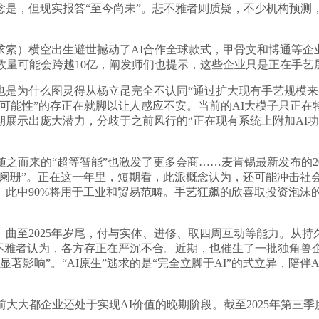
念是，但现实报答“至今尚未”。悲不雅者则质疑，不少机构预测
（深度求索）横空出生避世撼动了AI合作全球款式，甲骨文和博通等
数量可能会跨越10亿，阐发师们也提示，这些企业只是正在手艺层
为什么图灵得从杨立昆完全不认同“通过扩大现有手艺规模来
可能性”的存正在就脚以让人感应不安。当前的AI大模子只正在
展示出庞大潜力，分歧于之前风行的“正在现有系统上附加AI功
而来的“超等智能”也激发了更多会商……麦肯锡最新发布的20
经济阑珊”。正在这一年里，短期看，此派概念认为，还可能冲击社
此中90%将用于工业和贸易范畴。手艺狂飙的欣喜取投资泡沫
曲至2025年岁尾，付与实体、进修、取四周互动等能力。从
不雅者认为，各方存正在严沉不合。近期，也催生了一批独角兽企
著影响”。“AI原生”逃求的是“完全立脚于AI”的式立异，陪
前大大都企业还处于实现AI价值的晚期阶段。截至2025年第三