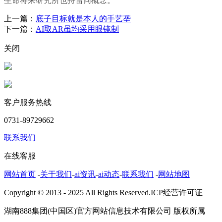
生命将来研究所也持雷同概念。
上一篇：
底子目标就是本人的手艺垄
下一篇：
AI取AR虽均采用眼镜制
关闭
客户服务热线
0731-89729662
联系我们
在线客服
网站首页
-
关于我们
-
ai资讯
-
ai动态
-
联系我们
-
网站地图
Copyright © 2013 - 2025 All Rights Reserved.ICP经营许可证
湖南888集团(中国区)官方网站信息技术有限公司 版权所属