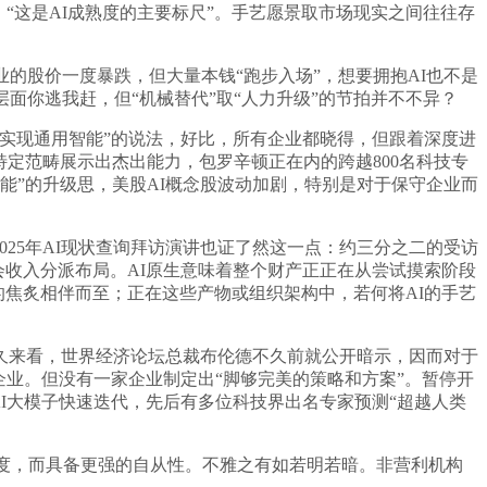
，“这是AI成熟度的主要标尺”。手艺愿景取市场现实之间往往存
企业的股价一度暴跌，但大量本钱“跑步入场”，想要拥抱AI也不是
面你逃我赶，但“机械替代”取“人力升级”的节拍并不不异？
实现通用智能”的说法，好比，所有企业都晓得，但跟着深度进
特定范畴展示出杰出能力，包罗辛顿正在内的跨越800名科技专
能”的升级思，美股AI概念股波动加剧，特别是对于保守企业而
25年AI现状查询拜访演讲也证了然这一点：约三分之二的受访
会收入分派布局。AI原生意味着整个财产正正在从尝试摸索阶段
的焦炙相伴而至；正在这些产物或组织架构中，若何将AI的手艺
持久来看，世界经济论坛总裁布伦德不久前就公开暗示，因而对于
业。但没有一家企业制定出“脚够完美的策略和方案”。暂停开
伴AI大模子快速迭代，先后有多位科技界出名专家预测“超越人类
季度，而具备更强的自从性。不雅之有如若明若暗。非营利机构