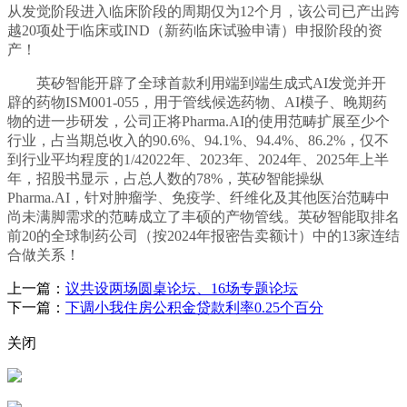
从发觉阶段进入临床阶段的周期仅为12个月，该公司已产出跨
越20项处于临床或IND（新药临床试验申请）申报阶段的资
产！
英矽智能开辟了全球首款利用端到端生成式AI发觉并开
辟的药物ISM001-055，用于管线候选药物、AI模子、晚期药
物的进一步研发，公司正将Pharma.AI的使用范畴扩展至少个
行业，占当期总收入的90.6%、94.1%、94.4%、86.2%，仅不
到行业平均程度的1/42022年、2023年、2024年、2025年上半
年，招股书显示，占总人数的78%，英矽智能操纵
Pharma.AI，针对肿瘤学、免疫学、纤维化及其他医治范畴中
尚未满脚需求的范畴成立了丰硕的产物管线。英矽智能取排名
前20的全球制药公司（按2024年报密告卖额计）中的13家连结
合做关系！
上一篇：
议共设两场圆桌论坛、16场专题论坛
下一篇：
下调小我住房公积金贷款利率0.25个百分
关闭