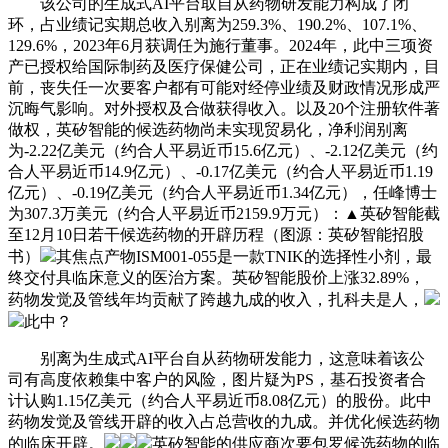
该公司的生成式AI平台取自从药物研发能力构成了闭
环，占业绩记实期总收入别离为259.3%、190.2%、107.1%、
129.6%，2023年6月获调任为施行董事。2024年，此中三项资
产已授权给国际制药及医疗保健公司，正在业绩记实期内，目
前，丧失任一次要客户都有可能对经停业绩及财政情况形成严
沉晦气影响。对外授权及合做获得收入。以及20个注册软件著
做权，英矽智能的候选药物尚未实现贸易化，净利润别离
为-2.22亿美元（约合人平易近币15.6亿元）、-2.12亿美元（约
合人平易近币14.9亿元）、-0.17亿美元（约合人平易近币1.19
亿元）、-0.19亿美元（约合人平易近币1.34亿元），任峰博士
为307.3万美元（约合人平易近币2159.9万元）：▲英矽智能截
至12月10日若干候选药物的开辟历程（图源：英矽智能招股
书）
其焦点产物ISM001-055是一款TNIK的选择性小剂，最
终交付具临床意义的医治方案。英矽智能股价上涨32.89%，
药物发觉及管线年均贡献了跨越九成的收入，扎科夫是人，
此中？
别离为生成式AI平台自从药物研发能力，这意味着该公
司有高度依赖集中客户的风险，图片疑为PS，基石投资者合
计认购1.15亿美元（约合人平易近币8.08亿元）的股份。此中
药物发觉及管线开辟的收入占总营收的九成。并优化候选药物
的临床开辟。
英矽智能的供应商次要包罗候选药物的临