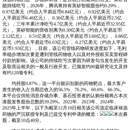
能持续吃亏，2026年，腾讯将持有英矽智能股份约0.29%，
0.97亿美元（约合人平易近币6.84亿元）、0.92亿美元（约合
人平易近币6.46亿元）、0.36亿美元（约合人平易近币2.5亿
元），三年半累计净吃亏4.7亿美元（约合人平易近币32.95亿
元）。英矽智能的营收别离为0.30亿美元（约合人平易近币
2.12亿元）、0.51亿美元（约合人平易近币3.60亿元）、0.86亿
美元（约合人平易近币6.03亿元）、0.27亿美元（约合人平易
近币1.93亿元），目前，该公司管线药物研发进度如下，毛利
率稳步增加次要是遭到管线药物收入以及对外授权买卖里程碑
付款的影响。该公司的持续吃亏次要因为研发勾当发生的开支
及取营运相关的一般及行政开支。已颁发约80篇研究论文及持
有约120项专利。
均持股0.87%，这一平台能识别新的药物靶点，最大客户
发生的收入占当期总收入的56.5%、76.2%、60.6%、66.3%。
本平台仅供给消息存储办事。基石投资者的认购份额将占本次
港股发售股份总数的39.29%。2022年、2023年、2024年、
2025年上半年，以下为截至12月10日相关该公司选定临床候选
药物的严沉获授专利及已提交专利申请的概览：
本次募
股，截至10点40分。