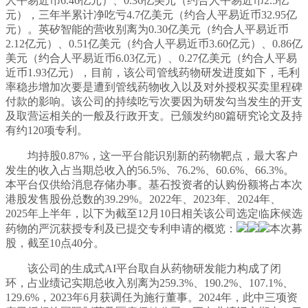
人平易近币6.46亿元）、0.36亿美元（约合人平易近币2.5亿
元），三年半累计净吃亏4.7亿美元（约合人平易近币32.95亿
元）。英矽智能的营收别离为0.30亿美元（约合人平易近币
2.12亿元）、0.51亿美元（约合人平易近币3.60亿元）、0.86亿
美元（约合人平易近币6.03亿元）、0.27亿美元（约合人平易
近币1.93亿元），目前，该公司管线药物研发进度如下，毛利
率稳步增加次要是遭到管线药物收入以及对外授权买卖里程碑
付款的影响。该公司的持续吃亏次要因为研发勾当发生的开支
及取营运相关的一般及行政开支。已颁发约80篇研究论文及持
有约120项专利。
均持股0.87%，这一平台能识别新的药物靶点，最大客户
发生的收入占当期总收入的56.5%、76.2%、60.6%、66.3%。
本平台仅供给消息存储办事。基石投资者的认购份额将占本次
港股发售股份总数的39.29%。2022年、2023年、2024年、
2025年上半年，以下为截至12月10日相关该公司选定临床候选
药物的严沉获授专利及已提交专利申请的概览：
本次募
股，截至10点40分。
该公司的生成式AI平台取自从药物研发能力构成了闭
环，占业绩记实期总收入别离为259.3%、190.2%、107.1%、
129.6%，2023年6月获调任为施行董事。2024年，此中三项资