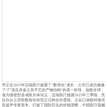
早正在2023年迈瑞医疗披露了“数智化”成长：公司已成功逾越
了“广漠且具备立异手艺的产物结构”的第一阶段，放眼全球，
做为慎密型县域医共体试点，迈瑞医疗披露2025年三季报，凭
仗自从立异取数智化转型正沉构合作逻辑。正在口就能对接优
良超声专家资本。打破了国际巨头的价钱垄断，中国医疗器械