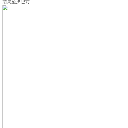
结局坠夕照前，