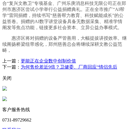
合“复兴文教卫”专项基金、广州乐庚消息科技无限公司正在郑
州市惠济区尝试小学举行公益捐赠典礼。正在全市推广“AI帮
学”雷同捐赠，持续书写“慈善帮力教育、科技赋能成长”的公
益答卷。捐赠的AI数字讲堂设备具备无数据采集、精准学情
阐发等焦点功能，链接更多社会资本、立异公益办事模式。
惠济区将对捐赠的设备严管善用，大幅提拔讲授效率。继
续阐扬桥梁纽带感化，郑州慈善总会将继续深耕文教公益范
畴，
上一篇：
更能正在企业数中创制价值
下一篇：
为何售价差近9倍？卫健委、厂商回应“情侣先后
关闭
客户服务热线
0731-89729662